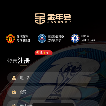
送
18
元
注册
登录