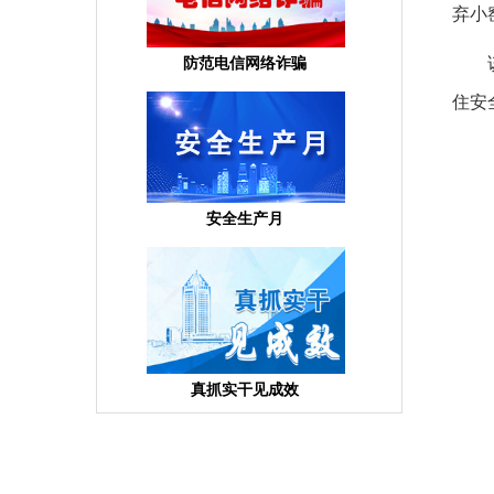
弃小
防范电信网络诈骗
住安
安全生产月
真抓实干见成效