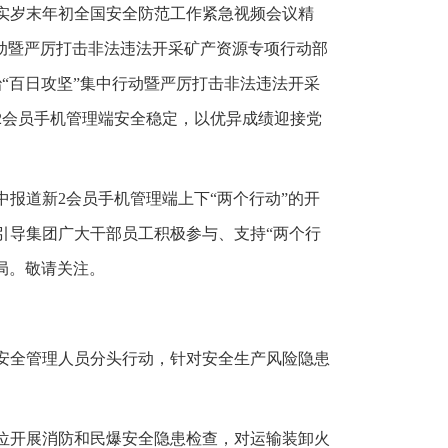
实岁末年初全国安全防范工作紧急视频会议精
动暨严厉打击非法违法开采矿产资源专项行动部
“百日攻坚”集中行动暨严厉打击非法违法开采
2会员手机管理端安全稳定，以优异成绩迎接党
中报道新2会员手机管理端上下“两个行动”的开
引导集团广大干部员工积极参与、支持“两个行
局。敬请关注。
安全管理人员分头行动，针对安全生产风险隐患
位开展消防和民爆安全隐患检查，对运输装卸火