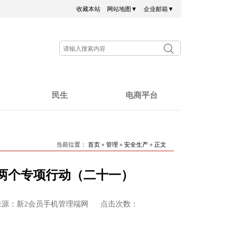
收藏本站
网站地图▼
企业邮箱▼
民生
电商平台
当前位置：
首页
»
管理
»
安全生产
»
正文
两个专项行动（二十一）
 任春亮 来源：新2会员手机管理端网 点击次数：