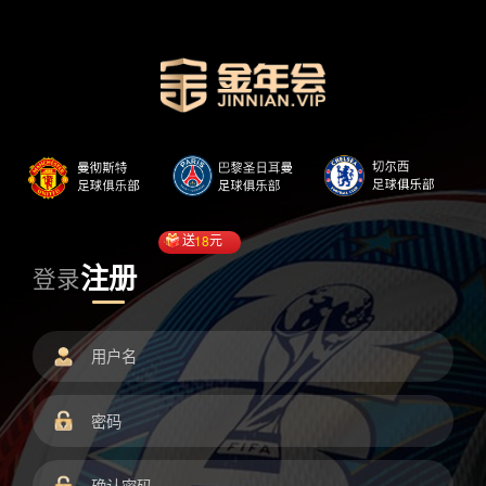
送
18
元
注册
登录