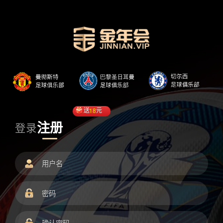
送
18
元
注册
登录