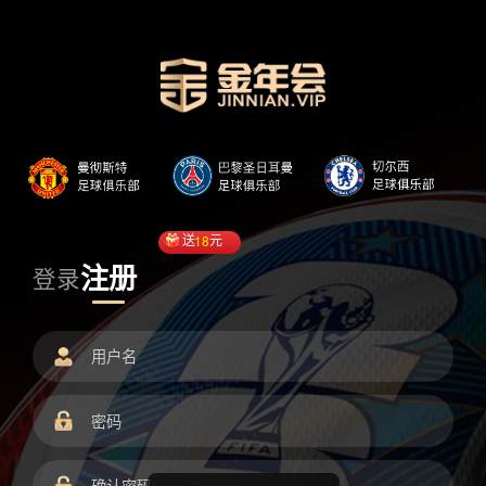
送
18
元
注册
登录