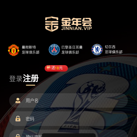
送
18
元
注册
登录