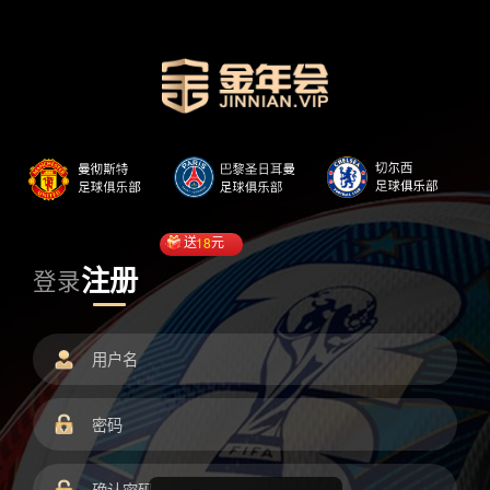
送
18
元
注册
登录